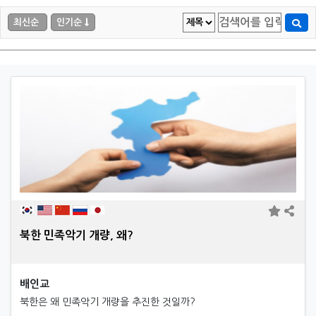
최신순
인기순
북한 민족악기 개량, 왜?
배인교
북한은 왜 민족악기 개량을 추진한 것일까?